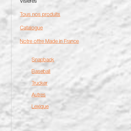
Visières
Tous nos produits
Catalogue
Notre offre Made in France
Snapback
Baseball
Trucker
Autres
Lexique