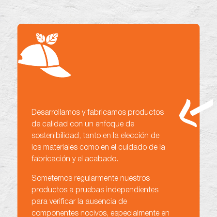
Desarrollamos y fabricamos productos
de calidad con un enfoque de
sostenibilidad, tanto en la elección de
los materiales como en el cuidado de la
fabricación y el acabado.
Sometemos regularmente nuestros
productos a pruebas independientes
para verificar la ausencia de
componentes nocivos, especialmente en